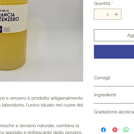
Quantità
*
Agg
Consigli
Si consiglia di gust
Ingredienti
meglio il sapore aut
nce e zenzero è prodotto artigianalmente
Trasformazione a fr
 laboratorio, l'unico situato nel cuore del
Ingredienti: Alcool,
Gradazione alcolica
di arance fresche, z
Gradi: 33° vol.
fresche e zenzero naturale, combina la
co speziato e rinfrescante dello zenzero.