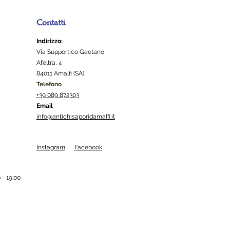
Contatti
Indirizzo:
Via Supportico Gaetano
Afeltra, 4
84011 Amalfi (SA)
Telefono
+39 089 872303
Email
info@antichisaporidamalfi.it
Instagram
Facebook
 - 19:00